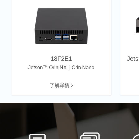
18F2E1
Jets
Jetson™ Orin NX丨Orin Nano
了解详情